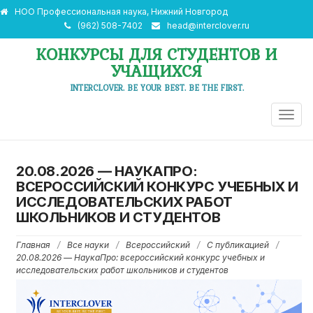
НОО Профессиональная наука, Нижний Новгород
(962) 508-7402
head@interclover.ru
КОНКУРСЫ ДЛЯ СТУДЕНТОВ И
УЧАЩИХСЯ
INTERCLOVER. BE YOUR BEST. BE THE FIRST.
ПЕРЕ
НАВИ
20.08.2026 — НАУКАПРО:
ВСЕРОССИЙСКИЙ КОНКУРС УЧЕБНЫХ И
ИССЛЕДОВАТЕЛЬСКИХ РАБОТ
ШКОЛЬНИКОВ И СТУДЕНТОВ
Главная
/
Все науки
/
Всероссийский
/
С публикацией
/
20.08.2026 — НаукаПро: всероссийский конкурс учебных и
исследовательских работ школьников и студентов