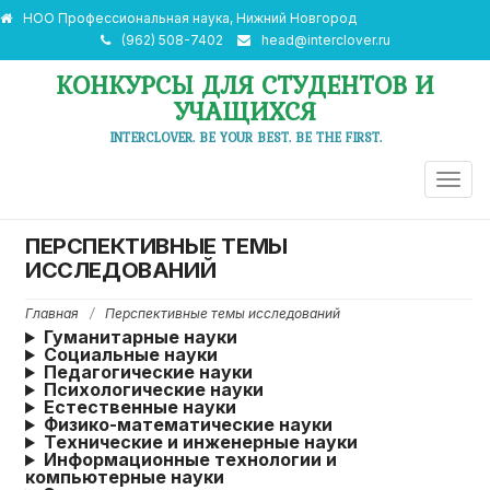
НОО Профессиональная наука, Нижний Новгород
(962) 508-7402
head@interclover.ru
КОНКУРСЫ ДЛЯ СТУДЕНТОВ И
УЧАЩИХСЯ
INTERCLOVER. BE YOUR BEST. BE THE FIRST.
ПЕРЕ
НАВИ
ПЕРСПЕКТИВНЫЕ ТЕМЫ
ИССЛЕДОВАНИЙ
Главная
/
Перспективные темы исследований
Гуманитарные науки
Социальные науки
Педагогические науки
Психологические науки
Естественные науки
Физико-математические науки
Технические и инженерные науки
Информационные технологии и
компьютерные науки