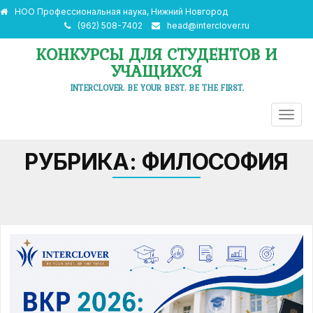
НОО Профессиональная наука, Нижний Новгород
(962) 508-7402
head@interclover.ru
КОНКУРСЫ ДЛЯ СТУДЕНТОВ И
УЧАЩИХСЯ
INTERCLOVER. BE YOUR BEST. BE THE FIRST.
ПЕРЕ
НАВИ
РУБРИКА:
ФИЛОСОФИЯ