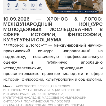
10.09.2026 —
ХРОНОС & ЛОГОС:
МЕЖДУНАРОДНЫЙ КОНКУРС
МОЛОДЕЖНЫХ ИССЛЕДОВАНИЙ В
СФЕРЕ ИСТОРИИ, ФИЛОСОФИИ,
КУЛЬТУРЫ И СОЦИУМА
**«Хронос & Логос»** — международный научно-
практический конкурс, направленный на
поддержку, независимую профессиональную
оценку и публичную апробацию
исследовательских, прикладных и
просветительских проектов молодежи в сфере
истории, философии, культурологии и социологии.
Метки:
АРХЕОЛОГИЯ
ВСЕОБЩАЯ ИСТОРИЯ
ИНТЕРКУЛЬТУРНЫЕ КОММУНИКАЦИИ
ИСКУССТВО
ИСТОРИОГРАФИЯ
ИСТОРИЯ
КУЛЬТУРА
КУЛЬТУРНОЕ НАСЛЕДИЕ
МАССОВЫЕ КОММУНИКАЦИИ
ОНТОЛОГИЯ
ПОЛИТИЧЕСКАЯ ФИЛОСОФИЯ
СОЦИАЛЬНАЯ ФИЛОСОФИЯ.
СОЦИОЛОГИЯ
СОЦИУМ