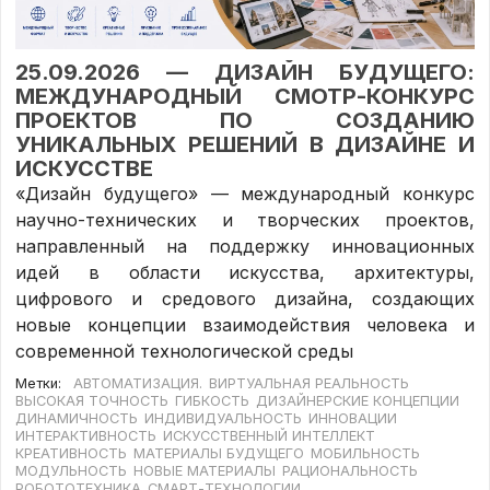
25.09.2026 — ДИЗАЙН БУДУЩЕГО:
МЕЖДУНАРОДНЫЙ СМОТР-КОНКУРС
ПРОЕКТОВ ПО СОЗДАНИЮ
УНИКАЛЬНЫХ РЕШЕНИЙ В ДИЗАЙНЕ И
ИСКУССТВЕ
«Дизайн будущего» — международный конкурс
научно-технических и творческих проектов,
направленный на поддержку инновационных
идей в области искусства, архитектуры,
цифрового и средового дизайна, создающих
новые концепции взаимодействия человека и
современной технологической среды
Метки:
АВТОМАТИЗАЦИЯ.
ВИРТУАЛЬНАЯ РЕАЛЬНОСТЬ
ВЫСОКАЯ ТОЧНОСТЬ
ГИБКОСТЬ
ДИЗАЙНЕРСКИЕ КОНЦЕПЦИИ
ДИНАМИЧНОСТЬ
ИНДИВИДУАЛЬНОСТЬ
ИННОВАЦИИ
ИНТЕРАКТИВНОСТЬ
ИСКУССТВЕННЫЙ ИНТЕЛЛЕКТ
КРЕАТИВНОСТЬ
МАТЕРИАЛЫ БУДУЩЕГО
МОБИЛЬНОСТЬ
МОДУЛЬНОСТЬ
НОВЫЕ МАТЕРИАЛЫ
РАЦИОНАЛЬНОСТЬ
РОБОТОТЕХНИКА
СМАРТ-ТЕХНОЛОГИИ