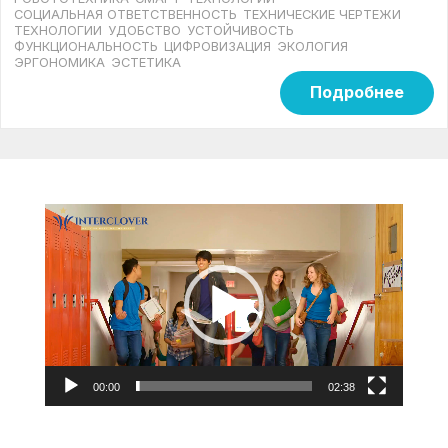
СОЦИАЛЬНАЯ ОТВЕТСТВЕННОСТЬ
ТЕХНИЧЕСКИЕ ЧЕРТЕЖИ
ТЕХНОЛОГИИ
УДОБСТВО
УСТОЙЧИВОСТЬ
ФУНКЦИОНАЛЬНОСТЬ
ЦИФРОВИЗАЦИЯ
ЭКОЛОГИЯ
ЭРГОНОМИКА
ЭСТЕТИКА
Подробнее
Видеоплеер
00:00
02:38