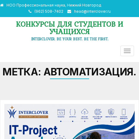
НОО Профессиональная наука, Нижний Новгород
(962) 508-7402
head@interclover.ru
КОНКУРСЫ ДЛЯ СТУДЕНТОВ И
УЧАЩИХСЯ
INTERCLOVER. BE YOUR BEST. BE THE FIRST.
ПЕРЕ
НАВИ
МЕТКА:
АВТОМАТИЗАЦИЯ.