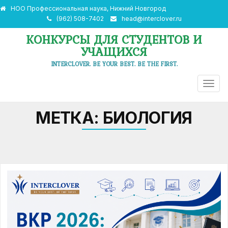
НОО Профессиональная наука, Нижний Новгород
(962) 508-7402
head@interclover.ru
КОНКУРСЫ ДЛЯ СТУДЕНТОВ И
УЧАЩИХСЯ
INTERCLOVER. BE YOUR BEST. BE THE FIRST.
ПЕРЕ
НАВИ
МЕТКА:
БИОЛОГИЯ