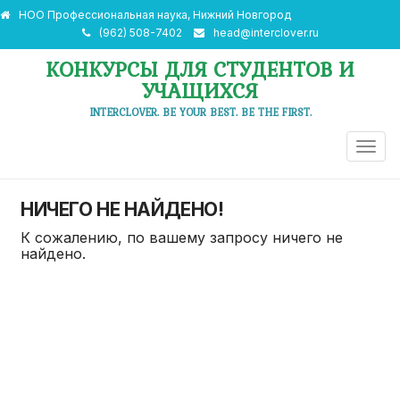
НОО Профессиональная наука, Нижний Новгород
(962) 508-7402
head@interclover.ru
КОНКУРСЫ ДЛЯ СТУДЕНТОВ И
УЧАЩИХСЯ
INTERCLOVER. BE YOUR BEST. BE THE FIRST.
ПЕРЕ
НАВИ
НИЧЕГО НЕ НАЙДЕНО!
К сожалению, по вашему запросу ничего не
найдено.