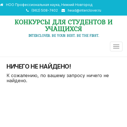
НОО Профессиональная наука, Нижний Новгород
(962) 508-7402
head@interclover.ru
КОНКУРСЫ ДЛЯ СТУДЕНТОВ И
УЧАЩИХСЯ
INTERCLOVER. BE YOUR BEST. BE THE FIRST.
ПЕРЕ
НАВИ
НИЧЕГО НЕ НАЙДЕНО!
К сожалению, по вашему запросу ничего не
найдено.