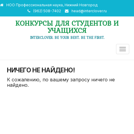
НОО Профессиональная наука, Нижний Новгород
(962) 508-7402
head@interclover.ru
КОНКУРСЫ ДЛЯ СТУДЕНТОВ И
УЧАЩИХСЯ
INTERCLOVER. BE YOUR BEST. BE THE FIRST.
ПЕРЕ
НАВИ
НИЧЕГО НЕ НАЙДЕНО!
К сожалению, по вашему запросу ничего не
найдено.