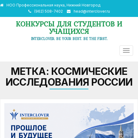
НОО Профессиональная наука, Нижний Новгород
(962) 508-7402
head@interclover.ru
КОНКУРСЫ ДЛЯ СТУДЕНТОВ И
УЧАЩИХСЯ
INTERCLOVER. BE YOUR BEST. BE THE FIRST.
ПЕРЕ
НАВИ
МЕТКА:
КОСМИЧЕСКИЕ
ИССЛЕДОВАНИЯ РОССИИ