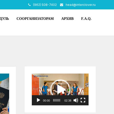
(962) 508-7402
head@interclover.ru
ДУЛЬ
СООРГАНИЗАТОРАМ
АРХИВ
F.A.Q.
Видеоплеер
00:00
02:38