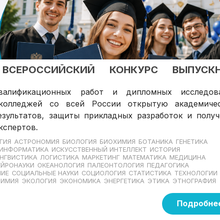
 ВСЕРОССИЙСКИЙ КОНКУРС ВЫПУСК
валификационных работ и дипломных исследов
 колледжей со всей России открытую академиче
зультатов, защиты прикладных разработок и получ
кспертов.
ГИЯ
АСТРОНОМИЯ
БИОЛОГИЯ
БИОХИМИЯ
БОТАНИКА
ГЕНЕТИКА
ИНФОРМАТИКА
ИСКУССТВЕННЫЙ ИНТЕЛЛЕКТ
ИСТОРИЯ
НГВИСТИКА
ЛОГИСТИКА
МАРКЕТИНГ
МАТЕМАТИКА
МЕДИЦИНА
ЕЙРОНАУКИ
ОКЕАНОЛОГИЯ
ПАЛЕОНТОЛОГИЯ
ПЕДАГОГИКА
НИЕ
СОЦИАЛЬНЫЕ НАУКИ
СОЦИОЛОГИЯ
СТАТИСТИКА
ТЕХНОЛОГИИ
ХИМИЯ
ЭКОЛОГИЯ
ЭКОНОМИКА
ЭНЕРГЕТИКА
ЭТИКА
ЭТНОГРАФИЯ
Подробне