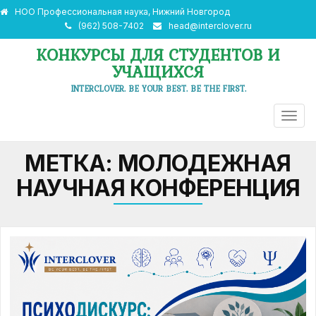
НОО Профессиональная наука, Нижний Новгород
(962) 508-7402
head@interclover.ru
КОНКУРСЫ ДЛЯ СТУДЕНТОВ И
УЧАЩИХСЯ
INTERCLOVER. BE YOUR BEST. BE THE FIRST.
ПЕРЕ
НАВИ
МЕТКА:
МОЛОДЕЖНАЯ
НАУЧНАЯ КОНФЕРЕНЦИЯ