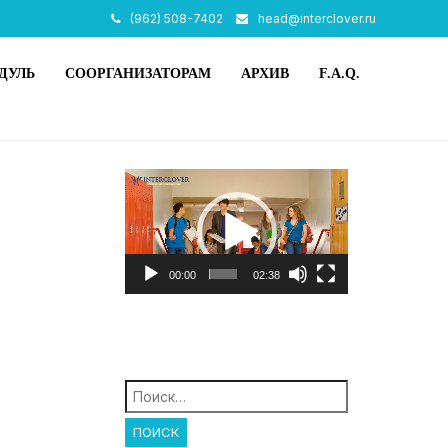
(962) 508-7402
head@interclover.ru
ДУЛЬ
СООРГАНИЗАТОРАМ
АРХИВ
F.A.Q.
Видеоплеер
00:00
02:38
Найти: