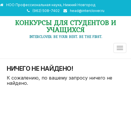
НОО Профессиональная наука, Нижний Новгород
(962) 508-7402
head@interclover.ru
КОНКУРСЫ ДЛЯ СТУДЕНТОВ И
УЧАЩИХСЯ
INTERCLOVER. BE YOUR BEST. BE THE FIRST.
ПЕРЕ
НАВИ
НИЧЕГО НЕ НАЙДЕНО!
К сожалению, по вашему запросу ничего не
найдено.