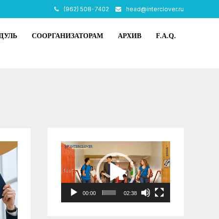
(962) 508-7402
head@interclover.ru
ДУЛЬ
СООРГАНИЗАТОРАМ
АРХИВ
F.A.Q.
Видеоплеер
00:00
02:38