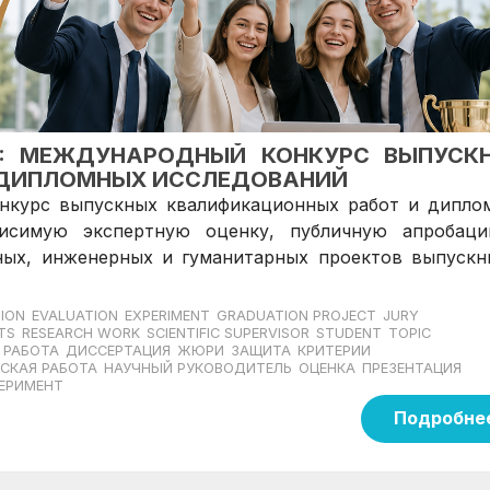
26: МЕЖДУНАРОДНЫЙ КОНКУРС ВЫПУСК
 ДИПЛОМНЫХ ИССЛЕДОВАНИЙ
нкурс выпускных квалификационных работ и дипло
висимую экспертную оценку, публичную апробац
ных, инженерных и гуманитарных проектов выпускн
TION
EVALUATION
EXPERIMENT
GRADUATION PROJECT
JURY
TS
RESEARCH WORK
SCIENTIFIC SUPERVISOR
STUDENT
TOPIC
 РАБОТА
ДИССЕРТАЦИЯ
ЖЮРИ
ЗАЩИТА
КРИТЕРИИ
СКАЯ РАБОТА
НАУЧНЫЙ РУКОВОДИТЕЛЬ
ОЦЕНКА
ПРЕЗЕНТАЦИЯ
ЕРИМЕНТ
Подробне