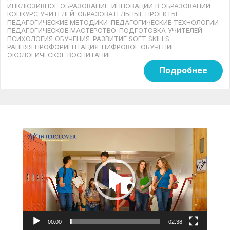
ИНКЛЮЗИВНОЕ ОБРАЗОВАНИЕ
ИННОВАЦИИ В ОБРАЗОВАНИИ
КОНКУРС УЧИТЕЛЕЙ
ОБРАЗОВАТЕЛЬНЫЕ ПРОЕКТЫ
ПЕДАГОГИЧЕСКИЕ МЕТОДИКИ
ПЕДАГОГИЧЕСКИЕ ТЕХНОЛОГИИ
ПЕДАГОГИЧЕСКОЕ МАСТЕРСТВО
ПОДГОТОВКА УЧИТЕЛЕЙ
ПСИХОЛОГИЯ ОБУЧЕНИЯ
РАЗВИТИЕ SOFT SKILLS
РАННЯЯ ПРОФОРИЕНТАЦИЯ
ЦИФРОВОЕ ОБУЧЕНИЕ
ЭКОЛОГИЧЕСКОЕ ВОСПИТАНИЕ
Подробнее
Видеоплеер
00:00
02:38