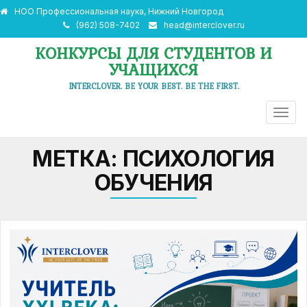
НОО Профессиональная наука, Нижний Новгород
(962) 508-7402
head@interclover.ru
КОНКУРСЫ ДЛЯ СТУДЕНТОВ И
УЧАЩИХСЯ
INTERCLOVER. BE YOUR BEST. BE THE FIRST.
ПЕРЕ
НАВИ
МЕТКА:
ПСИХОЛОГИЯ
ОБУЧЕНИЯ