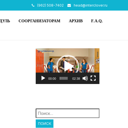
(962) 508-7402
head@interclover.ru
ДУЛЬ
СООРГАНИЗАТОРАМ
АРХИВ
F.A.Q.
Видеоплеер
00:00
02:38
Найти: