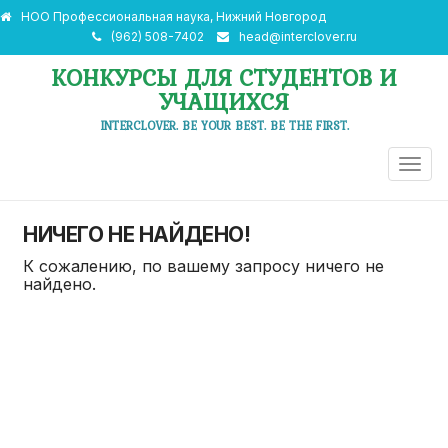
НОО Профессиональная наука, Нижний Новгород
(962) 508-7402
head@interclover.ru
КОНКУРСЫ ДЛЯ СТУДЕНТОВ И
УЧАЩИХСЯ
INTERCLOVER. BE YOUR BEST. BE THE FIRST.
ПЕРЕ
НАВИ
НИЧЕГО НЕ НАЙДЕНО!
К сожалению, по вашему запросу ничего не
найдено.