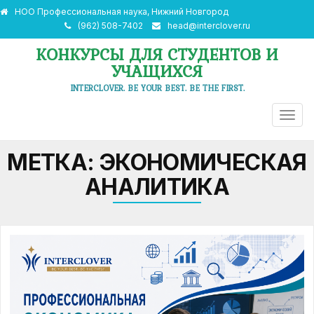
НОО Профессиональная наука, Нижний Новгород
(962) 508-7402
head@interclover.ru
КОНКУРСЫ ДЛЯ СТУДЕНТОВ И
УЧАЩИХСЯ
INTERCLOVER. BE YOUR BEST. BE THE FIRST.
ПЕРЕ
НАВИ
МЕТКА:
ЭКОНОМИЧЕСКАЯ
АНАЛИТИКА