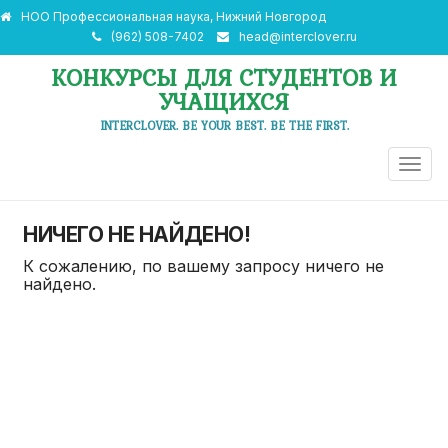
НОО Профессиональная наука, Нижний Новгород
(962) 508-7402
head@interclover.ru
КОНКУРСЫ ДЛЯ СТУДЕНТОВ И
УЧАЩИХСЯ
INTERCLOVER. BE YOUR BEST. BE THE FIRST.
ПЕРЕ
НАВИ
НИЧЕГО НЕ НАЙДЕНО!
К сожалению, по вашему запросу ничего не
найдено.