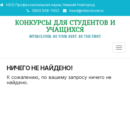
НОО Профессиональная наука, Нижний Новгород
(962) 508-7402
head@interclover.ru
КОНКУРСЫ ДЛЯ СТУДЕНТОВ И
УЧАЩИХСЯ
INTERCLOVER. BE YOUR BEST. BE THE FIRST.
ПЕРЕ
НАВИ
НИЧЕГО НЕ НАЙДЕНО!
К сожалению, по вашему запросу ничего не
найдено.