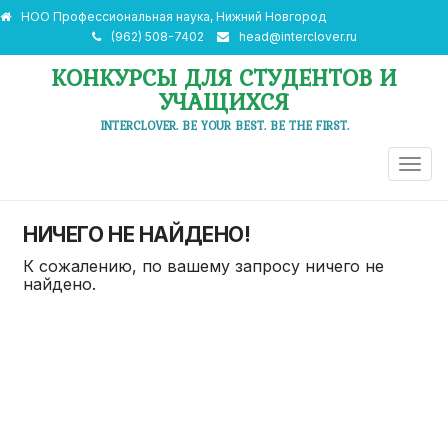
НОО Профессиональная наука, Нижний Новгород
(962) 508-7402
head@interclover.ru
КОНКУРСЫ ДЛЯ СТУДЕНТОВ И
УЧАЩИХСЯ
INTERCLOVER. BE YOUR BEST. BE THE FIRST.
ПЕРЕ
НАВИ
НИЧЕГО НЕ НАЙДЕНО!
К сожалению, по вашему запросу ничего не
найдено.