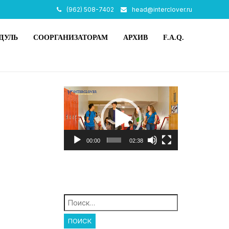
(962) 508-7402
head@interclover.ru
ДУЛЬ
СООРГАНИЗАТОРАМ
АРХИВ
F.A.Q.
Видеоплеер
00:00
02:38
Найти: