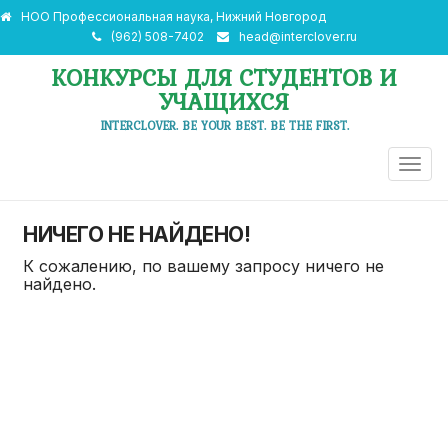
НОО Профессиональная наука, Нижний Новгород
(962) 508-7402
head@interclover.ru
КОНКУРСЫ ДЛЯ СТУДЕНТОВ И
УЧАЩИХСЯ
INTERCLOVER. BE YOUR BEST. BE THE FIRST.
ПЕРЕ
НАВИ
НИЧЕГО НЕ НАЙДЕНО!
К сожалению, по вашему запросу ничего не
найдено.