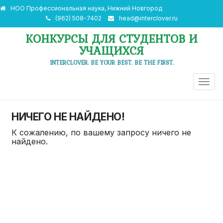
НОО Профессиональная наука, Нижний Новгород
(962) 508-7402
head@interclover.ru
КОНКУРСЫ ДЛЯ СТУДЕНТОВ И
УЧАЩИХСЯ
INTERCLOVER. BE YOUR BEST. BE THE FIRST.
ПЕРЕ
НАВИ
НИЧЕГО НЕ НАЙДЕНО!
К сожалению, по вашему запросу ничего не
найдено.