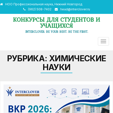
НОО Профессиональная наука, Нижний Новгород
(962) 508-7402
head@interclover.ru
КОНКУРСЫ ДЛЯ СТУДЕНТОВ И
УЧАЩИХСЯ
INTERCLOVER. BE YOUR BEST. BE THE FIRST.
ПЕРЕ
НАВИ
РУБРИКА:
ХИМИЧЕСКИЕ
НАУКИ