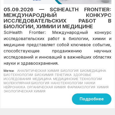
05.09.2026 — SCIHEALTH FRONTIER:
МЕЖДУНАРОДНЫЙ КОНКУРС
ИССЛЕДОВАТЕЛЬСКИХ РАБОТ В
БИОЛОГИИ, ХИМИИ И МЕДИЦИНЕ
SciHealth Frontier: Международный конкурс
исследовательских работ в биологии, химии и
медицине представляет собой ключевое событие,
способствующее продвижению научных
исследований и инноваций в важнейших областях
науки и здравоохранения.
Метки:
АНАЛИТИЧЕСКАЯ ХИМИЯ
БИОЛОГИЯ
БИОМЕДИЦИНА
БИОТЕХНОЛОГИИ
БИОХИМИЯ
ГЕНЕТИКА
ЗДОРОВЬЕ
ИССЛЕДОВАНИЯ
МЕДИЦИНА
МЕДИЦИНСКИЕ ТЕХНОЛОГИИ
МОЛЕКУЛЯРНАЯ БИОЛОГИЯ
НАНОТЕХНОЛОГИИ
НАУКИ
НЕЙРОНАУКА
ОРГАНИЧЕСКАЯ ХИМИЯ
ФАРМАКОЛОГИЯ
ХИМИЯ
ЭКОЛОГИЧЕСКАЯ ХИМИЯ
Подробнее