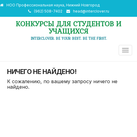
НОО Профессиональная наука, Нижний Новгород
(962) 508-7402
head@interclover.ru
КОНКУРСЫ ДЛЯ СТУДЕНТОВ И
УЧАЩИХСЯ
INTERCLOVER. BE YOUR BEST. BE THE FIRST.
ПЕРЕ
НАВИ
НИЧЕГО НЕ НАЙДЕНО!
К сожалению, по вашему запросу ничего не
найдено.