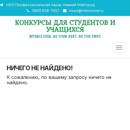
НОО Профессиональная наука, Нижний Новгород
(962) 508-7402
head@interclover.ru
КОНКУРСЫ ДЛЯ СТУДЕНТОВ И
УЧАЩИХСЯ
INTERCLOVER. BE YOUR BEST. BE THE FIRST.
ПЕРЕ
НАВИ
НИЧЕГО НЕ НАЙДЕНО!
К сожалению, по вашему запросу ничего не
найдено.