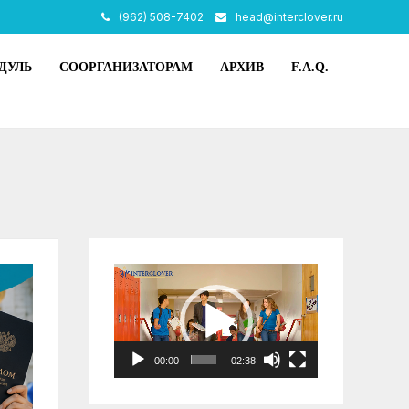
(962) 508-7402
head@interclover.ru
ДУЛЬ
СООРГАНИЗАТОРАМ
АРХИВ
F.A.Q.
Видеоплеер
00:00
02:38