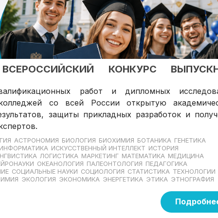
 ВСЕРОССИЙСКИЙ КОНКУРС ВЫПУСК
валификационных работ и дипломных исследов
 колледжей со всей России открытую академиче
зультатов, защиты прикладных разработок и получ
кспертов.
ГИЯ
АСТРОНОМИЯ
БИОЛОГИЯ
БИОХИМИЯ
БОТАНИКА
ГЕНЕТИКА
ИНФОРМАТИКА
ИСКУССТВЕННЫЙ ИНТЕЛЛЕКТ
ИСТОРИЯ
НГВИСТИКА
ЛОГИСТИКА
МАРКЕТИНГ
МАТЕМАТИКА
МЕДИЦИНА
ЕЙРОНАУКИ
ОКЕАНОЛОГИЯ
ПАЛЕОНТОЛОГИЯ
ПЕДАГОГИКА
НИЕ
СОЦИАЛЬНЫЕ НАУКИ
СОЦИОЛОГИЯ
СТАТИСТИКА
ТЕХНОЛОГИИ
ХИМИЯ
ЭКОЛОГИЯ
ЭКОНОМИКА
ЭНЕРГЕТИКА
ЭТИКА
ЭТНОГРАФИЯ
Подробне