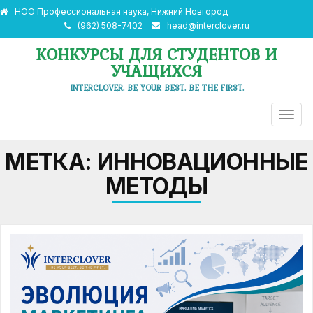
НОО Профессиональная наука, Нижний Новгород
(962) 508-7402
head@interclover.ru
КОНКУРСЫ ДЛЯ СТУДЕНТОВ И
УЧАЩИХСЯ
INTERCLOVER. BE YOUR BEST. BE THE FIRST.
ПЕРЕ
НАВИ
МЕТКА:
ИННОВАЦИОННЫЕ
МЕТОДЫ