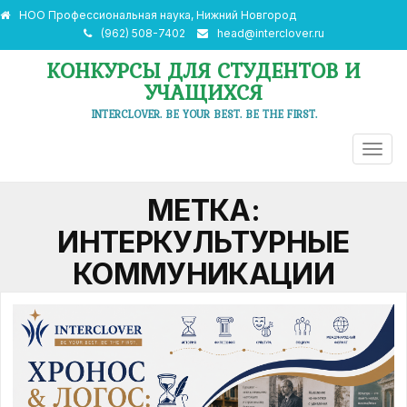
НОО Профессиональная наука, Нижний Новгород
(962) 508-7402
head@interclover.ru
КОНКУРСЫ ДЛЯ СТУДЕНТОВ И
УЧАЩИХСЯ
INTERCLOVER. BE YOUR BEST. BE THE FIRST.
ПЕРЕ
НАВИ
МЕТКА:
ИНТЕРКУЛЬТУРНЫЕ
КОММУНИКАЦИИ