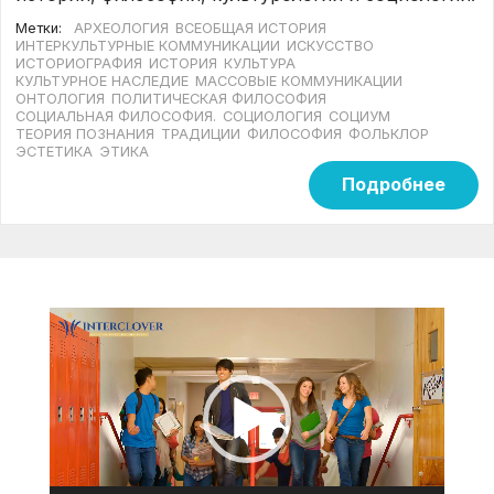
Метки:
АРХЕОЛОГИЯ
ВСЕОБЩАЯ ИСТОРИЯ
ИНТЕРКУЛЬТУРНЫЕ КОММУНИКАЦИИ
ИСКУССТВО
ИСТОРИОГРАФИЯ
ИСТОРИЯ
КУЛЬТУРА
КУЛЬТУРНОЕ НАСЛЕДИЕ
МАССОВЫЕ КОММУНИКАЦИИ
ОНТОЛОГИЯ
ПОЛИТИЧЕСКАЯ ФИЛОСОФИЯ
СОЦИАЛЬНАЯ ФИЛОСОФИЯ.
СОЦИОЛОГИЯ
СОЦИУМ
ТЕОРИЯ ПОЗНАНИЯ
ТРАДИЦИИ
ФИЛОСОФИЯ
ФОЛЬКЛОР
ЭСТЕТИКА
ЭТИКА
Подробнее
Видеоплеер