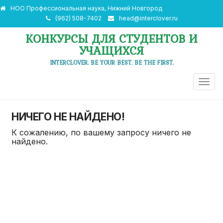
НОО Профессиональная наука, Нижний Новгород
(962) 508-7402
head@interclover.ru
КОНКУРСЫ ДЛЯ СТУДЕНТОВ И
УЧАЩИХСЯ
INTERCLOVER. BE YOUR BEST. BE THE FIRST.
ПЕРЕ
НАВИ
НИЧЕГО НЕ НАЙДЕНО!
К сожалению, по вашему запросу ничего не
найдено.