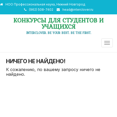
НОО Профессиональная наука, Нижний Новгород
(962) 508-7402
head@interclover.ru
КОНКУРСЫ ДЛЯ СТУДЕНТОВ И
УЧАЩИХСЯ
INTERCLOVER. BE YOUR BEST. BE THE FIRST.
ПЕРЕ
НАВИ
НИЧЕГО НЕ НАЙДЕНО!
К сожалению, по вашему запросу ничего не
найдено.