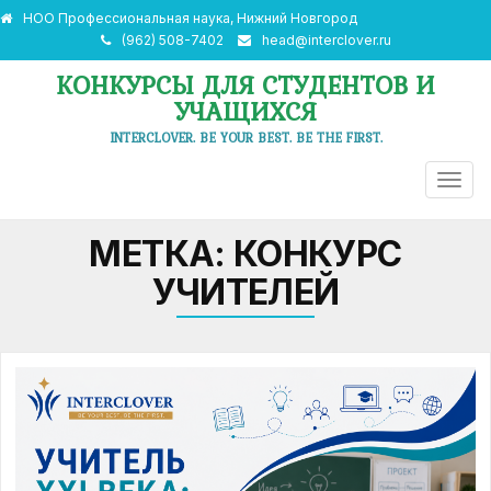
НОО Профессиональная наука, Нижний Новгород
(962) 508-7402
head@interclover.ru
КОНКУРСЫ ДЛЯ СТУДЕНТОВ И
УЧАЩИХСЯ
INTERCLOVER. BE YOUR BEST. BE THE FIRST.
ПЕРЕ
НАВИ
МЕТКА:
КОНКУРС
УЧИТЕЛЕЙ