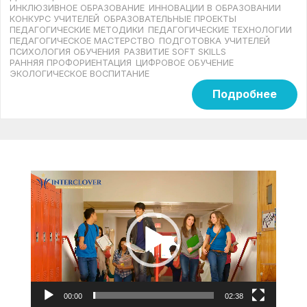
ИНКЛЮЗИВНОЕ ОБРАЗОВАНИЕ
ИННОВАЦИИ В ОБРАЗОВАНИИ
КОНКУРС УЧИТЕЛЕЙ
ОБРАЗОВАТЕЛЬНЫЕ ПРОЕКТЫ
ПЕДАГОГИЧЕСКИЕ МЕТОДИКИ
ПЕДАГОГИЧЕСКИЕ ТЕХНОЛОГИИ
ПЕДАГОГИЧЕСКОЕ МАСТЕРСТВО
ПОДГОТОВКА УЧИТЕЛЕЙ
ПСИХОЛОГИЯ ОБУЧЕНИЯ
РАЗВИТИЕ SOFT SKILLS
РАННЯЯ ПРОФОРИЕНТАЦИЯ
ЦИФРОВОЕ ОБУЧЕНИЕ
ЭКОЛОГИЧЕСКОЕ ВОСПИТАНИЕ
Подробнее
Видеоплеер
00:00
02:38