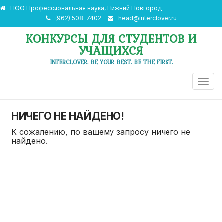
НОО Профессиональная наука, Нижний Новгород
(962) 508-7402
head@interclover.ru
КОНКУРСЫ ДЛЯ СТУДЕНТОВ И
УЧАЩИХСЯ
INTERCLOVER. BE YOUR BEST. BE THE FIRST.
ПЕРЕ
НАВИ
НИЧЕГО НЕ НАЙДЕНО!
К сожалению, по вашему запросу ничего не
найдено.