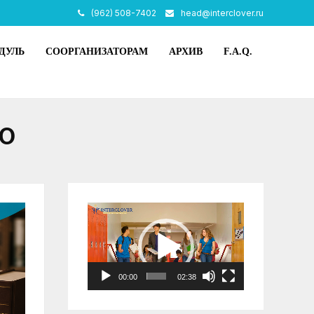
(962) 508-7402
head@interclover.ru
ДУЛЬ
СООРГАНИЗАТОРАМ
АРХИВ
F.A.Q.
ВО
Видеоплеер
00:00
02:38