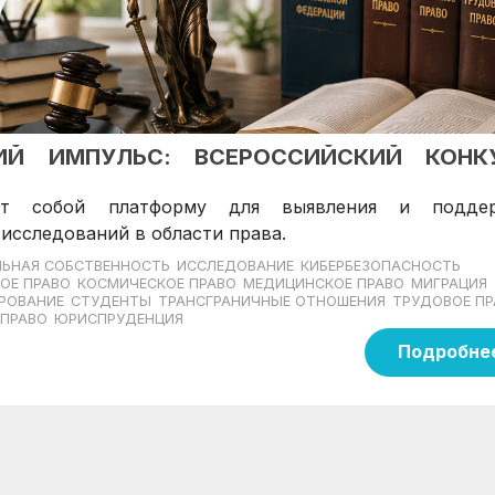
КИЙ ИМПУЛЬС: ВСЕРОССИЙСКИЙ КОНК
яет собой платформу для выявления и подде
исследований в области права.
ЛЬНАЯ СОБСТВЕННОСТЬ
ИССЛЕДОВАНИЕ
КИБЕРБЕЗОПАСНОСТЬ
ОЕ ПРАВО
КОСМИЧЕСКОЕ ПРАВО
МЕДИЦИНСКОЕ ПРАВО
МИГРАЦИЯ
ИРОВАНИЕ
СТУДЕНТЫ
ТРАНСГРАНИЧНЫЕ ОТНОШЕНИЯ
ТРУДОВОЕ ПР
 ПРАВО
ЮРИСПРУДЕНЦИЯ
Подробне