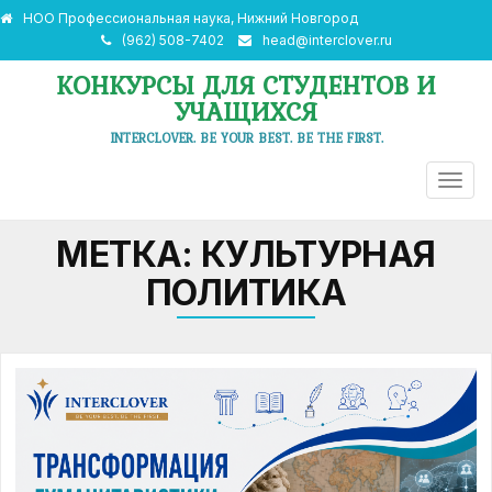
НОО Профессиональная наука, Нижний Новгород
(962) 508-7402
head@interclover.ru
КОНКУРСЫ ДЛЯ СТУДЕНТОВ И
УЧАЩИХСЯ
INTERCLOVER. BE YOUR BEST. BE THE FIRST.
ПЕРЕ
НАВИ
МЕТКА:
КУЛЬТУРНАЯ
ПОЛИТИКА