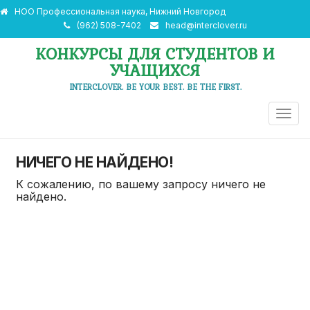
НОО Профессиональная наука, Нижний Новгород
(962) 508-7402
head@interclover.ru
КОНКУРСЫ ДЛЯ СТУДЕНТОВ И
УЧАЩИХСЯ
INTERCLOVER. BE YOUR BEST. BE THE FIRST.
ПЕРЕ
НАВИ
НИЧЕГО НЕ НАЙДЕНО!
К сожалению, по вашему запросу ничего не
найдено.