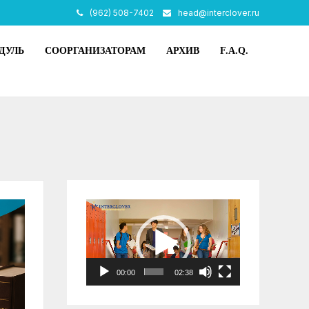
(962) 508-7402
head@interclover.ru
ДУЛЬ
СООРГАНИЗАТОРАМ
АРХИВ
F.A.Q.
Видеоплеер
00:00
02:38