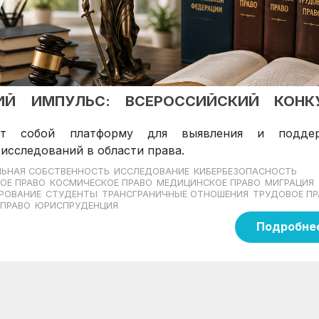
КИЙ ИМПУЛЬС: ВСЕРОССИЙСКИЙ КОНК
яет собой платформу для выявления и подде
исследований в области права.
ЛЬНАЯ СОБСТВЕННОСТЬ
ИССЛЕДОВАНИЕ
КИБЕРБЕЗОПАСНОСТЬ
ОЕ ПРАВО
КОСМИЧЕСКОЕ ПРАВО
МЕДИЦИНСКОЕ ПРАВО
МИГРАЦИЯ
ИРОВАНИЕ
СТУДЕНТЫ
ТРАНСГРАНИЧНЫЕ ОТНОШЕНИЯ
ТРУДОВОЕ ПР
 ПРАВО
ЮРИСПРУДЕНЦИЯ
Подробне