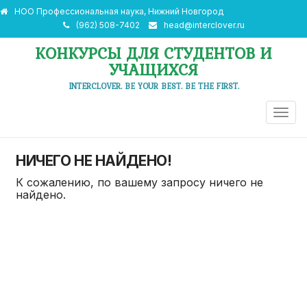
НОО Профессиональная наука, Нижний Новгород
(962) 508-7402
head@interclover.ru
КОНКУРСЫ ДЛЯ СТУДЕНТОВ И
УЧАЩИХСЯ
INTERCLOVER. BE YOUR BEST. BE THE FIRST.
ПЕРЕ
НАВИ
НИЧЕГО НЕ НАЙДЕНО!
К сожалению, по вашему запросу ничего не
найдено.