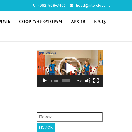
(962) 508-7402
head@interclover.ru
ДУЛЬ
СООРГАНИЗАТОРАМ
АРХИВ
F.A.Q.
Видеоплеер
00:00
02:38
Найти: