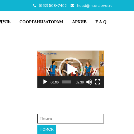
(962) 508-7402
head@interclover.ru
ДУЛЬ
СООРГАНИЗАТОРАМ
АРХИВ
F.A.Q.
Видеоплеер
00:00
02:38
Найти: