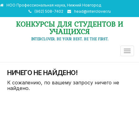
НОО Профессиональная наука, Нижний Новгород
(962) 508-7402
head@interclover.ru
КОНКУРСЫ ДЛЯ СТУДЕНТОВ И
УЧАЩИХСЯ
INTERCLOVER. BE YOUR BEST. BE THE FIRST.
ПЕРЕ
НАВИ
НИЧЕГО НЕ НАЙДЕНО!
К сожалению, по вашему запросу ничего не
найдено.