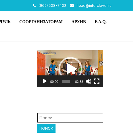
(962) 508-7402
head@interclover.ru
ДУЛЬ
СООРГАНИЗАТОРАМ
АРХИВ
F.A.Q.
Видеоплеер
00:00
02:38
Найти: