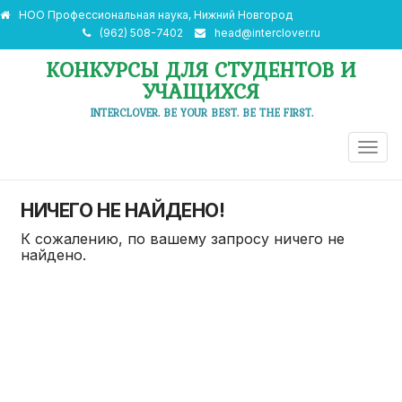
НОО Профессиональная наука, Нижний Новгород
(962) 508-7402
head@interclover.ru
КОНКУРСЫ ДЛЯ СТУДЕНТОВ И
УЧАЩИХСЯ
INTERCLOVER. BE YOUR BEST. BE THE FIRST.
ПЕРЕ
НАВИ
НИЧЕГО НЕ НАЙДЕНО!
К сожалению, по вашему запросу ничего не
найдено.