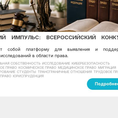
КИЙ ИМПУЛЬС: ВСЕРОССИЙСКИЙ КОНК
яет собой платформу для выявления и подде
исследований в области права.
ЛЬНАЯ СОБСТВЕННОСТЬ
ИССЛЕДОВАНИЕ
КИБЕРБЕЗОПАСНОСТЬ
ОЕ ПРАВО
КОСМИЧЕСКОЕ ПРАВО
МЕДИЦИНСКОЕ ПРАВО
МИГРАЦИЯ
ИРОВАНИЕ
СТУДЕНТЫ
ТРАНСГРАНИЧНЫЕ ОТНОШЕНИЯ
ТРУДОВОЕ ПР
 ПРАВО
ЮРИСПРУДЕНЦИЯ
Подробне