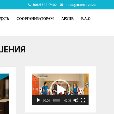
(962) 508-7402
head@interclover.ru
ДУЛЬ
СООРГАНИЗАТОРАМ
АРХИВ
F.A.Q.
ШЕНИЯ
Видеоплеер
00:00
02:38