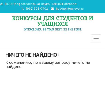
НОО Профессиональная наука, Нижний Новгород
(962) 508-7402
head@interclover.ru
КОНКУРСЫ ДЛЯ СТУДЕНТОВ И
УЧАЩИХСЯ
INTERCLOVER. BE YOUR BEST. BE THE FIRST.
ПЕРЕ
НАВИ
НИЧЕГО НЕ НАЙДЕНО!
К сожалению, по вашему запросу ничего не
найдено.