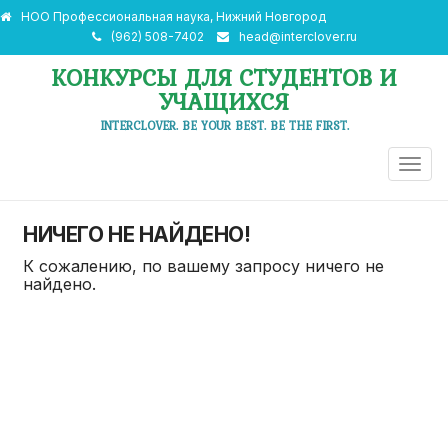
НОО Профессиональная наука, Нижний Новгород
(962) 508-7402
head@interclover.ru
КОНКУРСЫ ДЛЯ СТУДЕНТОВ И
УЧАЩИХСЯ
INTERCLOVER. BE YOUR BEST. BE THE FIRST.
ПЕРЕ
НАВИ
НИЧЕГО НЕ НАЙДЕНО!
К сожалению, по вашему запросу ничего не
найдено.