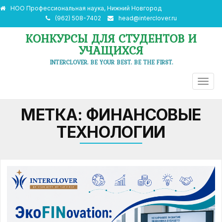
НОО Профессиональная наука, Нижний Новгород
(962) 508-7402
head@interclover.ru
КОНКУРСЫ ДЛЯ СТУДЕНТОВ И
УЧАЩИХСЯ
INTERCLOVER. BE YOUR BEST. BE THE FIRST.
ПЕРЕ
НАВИ
МЕТКА:
ФИНАНСОВЫЕ
ТЕХНОЛОГИИ