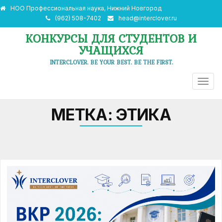
НОО Профессиональная наука, Нижний Новгород
(962) 508-7402
head@interclover.ru
КОНКУРСЫ ДЛЯ СТУДЕНТОВ И
УЧАЩИХСЯ
INTERCLOVER. BE YOUR BEST. BE THE FIRST.
ПЕРЕ
НАВИ
МЕТКА:
ЭТИКА