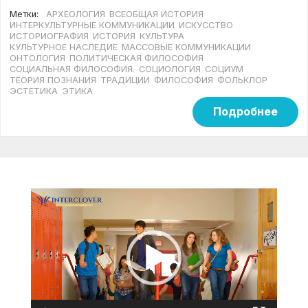
Метки:
АРХЕОЛОГИЯ
ВСЕОБЩАЯ ИСТОРИЯ
ИНТЕРКУЛЬТУРНЫЕ КОММУНИКАЦИИ
ИСКУССТВО
ИСТОРИОГРАФИЯ
ИСТОРИЯ
КУЛЬТУРА
КУЛЬТУРНОЕ НАСЛЕДИЕ
МАССОВЫЕ КОММУНИКАЦИИ
ОНТОЛОГИЯ
ПОЛИТИЧЕСКАЯ ФИЛОСОФИЯ
СОЦИАЛЬНАЯ ФИЛОСОФИЯ.
СОЦИОЛОГИЯ
СОЦИУМ
ТЕОРИЯ ПОЗНАНИЯ
ТРАДИЦИИ
ФИЛОСОФИЯ
ФОЛЬКЛОР
ЭСТЕТИКА
ЭТИКА
Подробнее
Видеоплеер