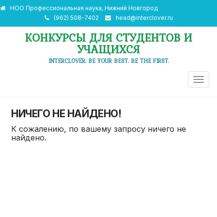
НОО Профессиональная наука, Нижний Новгород
(962) 508-7402
head@interclover.ru
КОНКУРСЫ ДЛЯ СТУДЕНТОВ И
УЧАЩИХСЯ
INTERCLOVER. BE YOUR BEST. BE THE FIRST.
ПЕРЕ
НАВИ
НИЧЕГО НЕ НАЙДЕНО!
К сожалению, по вашему запросу ничего не
найдено.